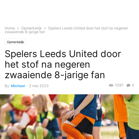
Home
Opmerkelijk
Spelers Leeds United door het stof na negeren
zwaaiende 8-jarige fan
Opmerkelijk
Spelers Leeds United door
het stof na negeren
zwaaiende 8-jarige fan
1097
0
By
Michael
-
2 mei 2023