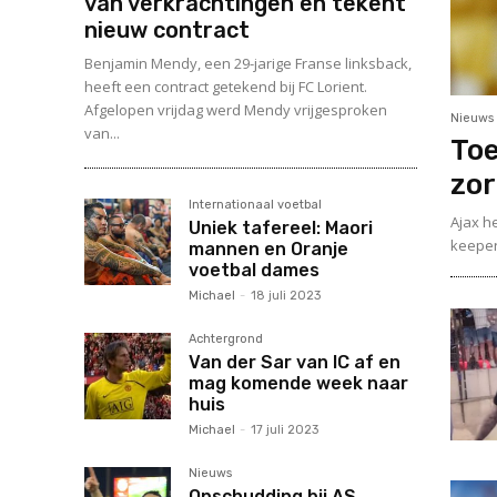
van verkrachtingen en tekent
nieuw contract
Benjamin Mendy, een 29-jarige Franse linksback,
heeft een contract getekend bij FC Lorient.
Afgelopen vrijdag werd Mendy vrijgesproken
Nieuws
van...
Toe
zo
Internationaal voetbal
Ajax h
Uniek tafereel: Maori
keeper 
mannen en Oranje
voetbal dames
Michael
-
18 juli 2023
Achtergrond
Van der Sar van IC af en
mag komende week naar
huis
Michael
-
17 juli 2023
Nieuws
Opschudding bij AS