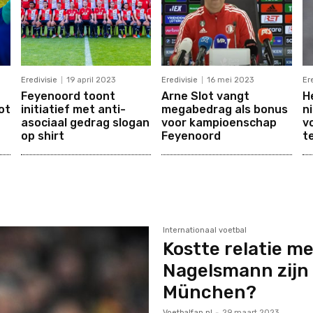
Eredivisie
19 april 2023
Eredivisie
16 mei 2023
Er
Feyenoord toont
Arne Slot vangt
H
ot
initiatief met anti-
megabedrag als bonus
n
asociaal gedrag slogan
voor kampioenschap
v
op shirt
Feyenoord
t
Internationaal voetbal
Kostte relatie me
Nagelsmann zijn 
München?
Voetbalfan.nl
-
29 maart 2023