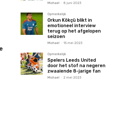
Michael
-
8 juni 2023
Opmerkelijk
Orkun Kökçü blikt in
emotioneel interview
terug op het afgelopen
seizoen
Michael
-
15 mei 2023
e
Opmerkelijk
Spelers Leeds United
door het stof na negeren
zwaaiende 8-jarige fan
Michael
-
2 mei 2023