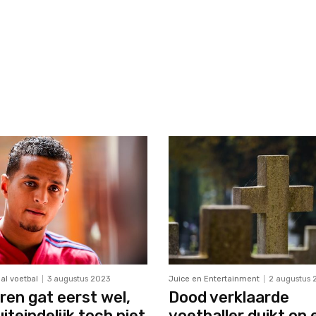
al voetbal
3 augustus 2023
Juice en Entertainment
2 augustus 
ren gat eerst wel,
Dood verklaarde
iteindelijk toch niet
voetballer duikt op 