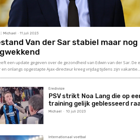
Michael
-
11 juli 2023
stand Van der Sar stabiel maar nog
rgwekkend
eeft een update gegeven over de gezondheid van Edwin van der Sar. De e
en onlangs opgestapte Ajax-directeur kreeg vrijdag tijdens zijn vakantie..
Eredivisie
PSV strikt Noa Lang die op ee
training gelijk geblesseerd ra
Michael
-
10 juli 2023
Internationaal voetbal