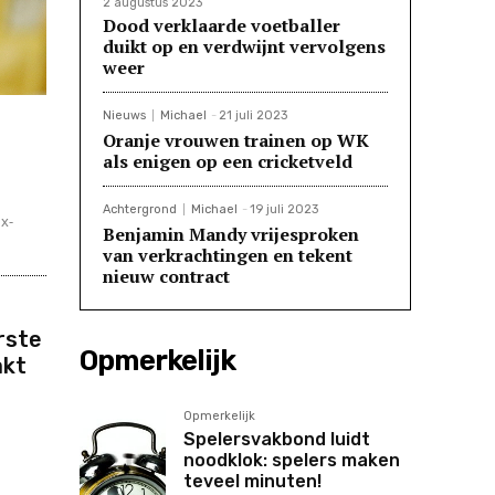
2 augustus 2023
Dood verklaarde voetballer
duikt op en verdwijnt vervolgens
weer
Nieuws
Michael
-
21 juli 2023
Oranje vrouwen trainen op WK
als enigen op een cricketveld
Achtergrond
Michael
-
19 juli 2023
x-
Benjamin Mandy vrijesproken
.
van verkrachtingen en tekent
nieuw contract
rste
Opmerkelijk
akt
Opmerkelijk
Spelersvakbond luidt
noodklok: spelers maken
teveel minuten!