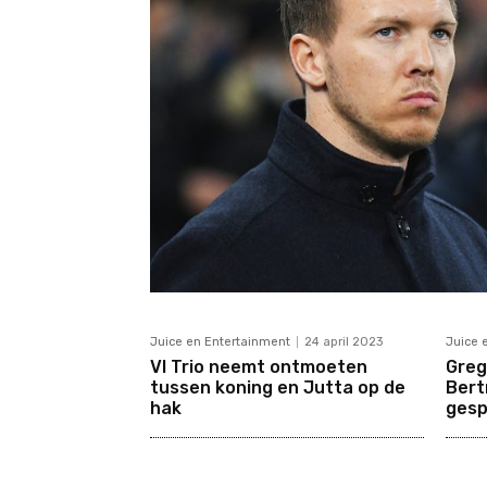
Juice en Entertainment
24 april 2023
Juice 
VI Trio neemt ontmoeten
Greg
tussen koning en Jutta op de
Bert
hak
gesp