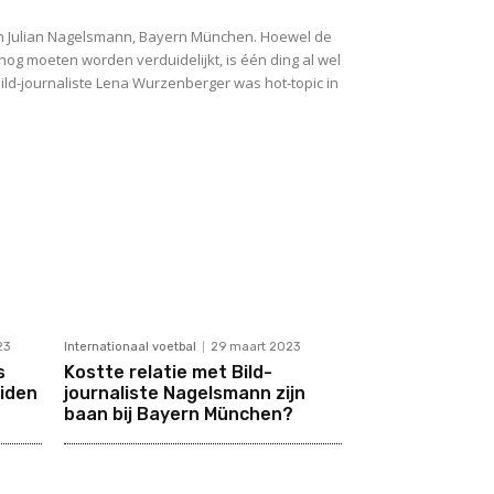
an Julian Nagelsmann, Bayern München. Hoewel de
nog moeten worden verduidelijkt, is één ding al wel
ld-journaliste Lena Wurzenberger was hot-topic in
23
Internationaal voetbal
29 maart 2023
s
Kostte relatie met Bild-
eiden
journaliste Nagelsmann zijn
baan bij Bayern München?