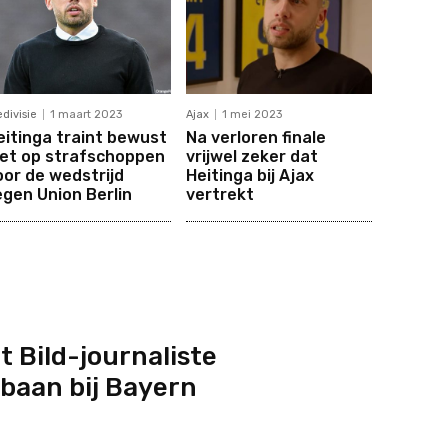
edivisie
1 maart 2023
Ajax
1 mei 2023
eitinga traint bewust
Na verloren finale
iet op strafschoppen
vrijwel zeker dat
oor de wedstrijd
Heitinga bij Ajax
egen Union Berlin
vertrekt
t Bild-journaliste
baan bij Bayern