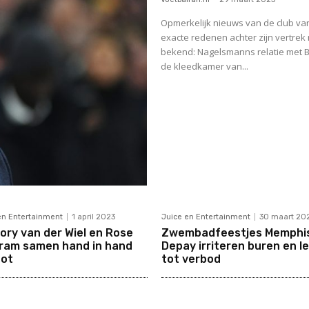
Opmerkelijk nieuws van de club v
exacte redenen achter zijn vertrek 
bekend: Nagelsmanns relatie met Bi
de kleedkamer van...
en Entertainment
1 april 2023
Juice en Entertainment
30 maart 20
ory van der Wiel en Rose
Zwembadfeestjes Memphi
ram samen hand in hand
Depay irriteren buren en l
ot
tot verbod