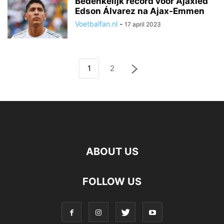
Bedenkelijk record voor Ajaxied
Edson Álvarez na Ajax-Emmen
Voetbalfan.nl
-
17 april 2023
1
2
ABOUT US
FOLLOW US