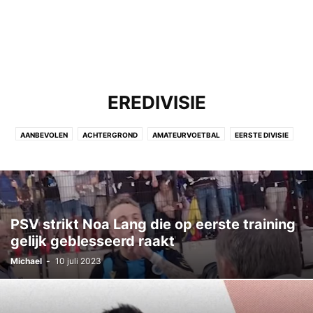
EREDIVISIE
AANBEVOLEN
ACHTERGROND
AMATEURVOETBAL
EERSTE DIVISIE
EREDIVISIE
INTERNATIONAAL VOETBAL
JUICE EN ENTERTAINMENT
NEDERLANDS ELFTAL
NIET GECATEGORISEERD
NIEUWS
OPMERKELIJK
PAGINA
UITGELICHT
PSV strikt Noa Lang die op eerste training
gelijk geblesseerd raakt
Michael
-
10 juli 2023