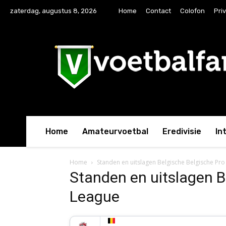
zaterdag, augustus 8, 2026
Home
Contact
Colofon
Pri
Home
Amateurvoetbal
Eredivisie
In
Home
Standen en uitslagen Belgische Belgische Pr
Standen en uitslagen B
League