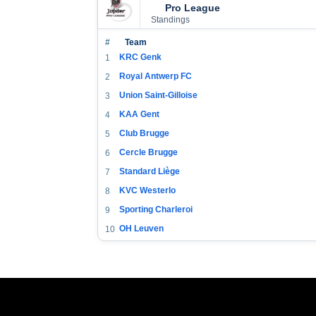
Pro League
Standings
#
Team
KRC Genk
1
Royal Antwerp FC
2
Union Saint-Gilloise
3
KAA Gent
4
Club Brugge
5
Cercle Brugge
6
Standard Liège
7
KVC Westerlo
8
Sporting Charleroi
9
OH Leuven
10
RSC Anderlecht
11
Sint-Truiden
12
KV Mechelen
13
KV Kortrijk
14