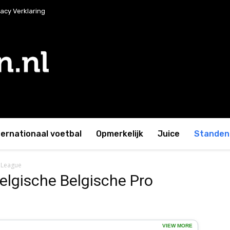
vacy Verklaring
ternationaal voetbal
Opmerkelijk
Juice
Standen 
o League
elgische Belgische Pro
VIEW MORE