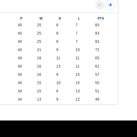
P
W
D
L
PTS
40
25
8
7
83
40
25
8
7
83
40
25
8
7
83
40
21
9
10
72
40
18
11
11
65
40
16
13
11
61
40
16
9
15
57
40
15
10
15
55
34
15
6
13
51
34
13
9
12
48
34
13
7
14
46
34
11
9
14
42
34
10
7
17
37
34
8
7
19
31