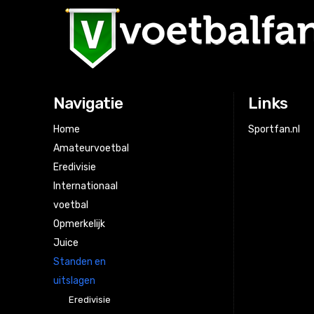
AS Eupen
15
Zulte-Waregem
16
KV Oostende
17
RFC Seraing
18
Navigatie
Links
Home
Sportfan.nl
Amateurvoetbal
Eredivisie
Internationaal
voetbal
Opmerkelijk
Juice
Standen en
uitslagen
Eredivisie