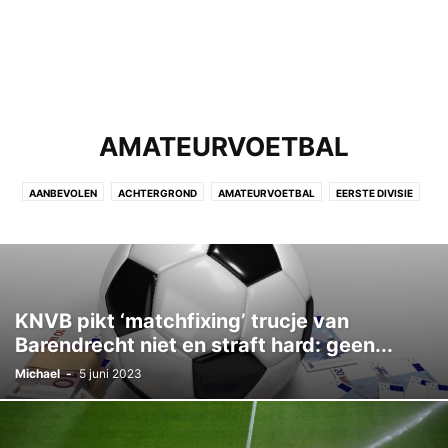
AMATEURVOETBAL
AANBEVOLEN
ACHTERGROND
AMATEURVOETBAL
EERSTE DIVISIE
EREDIVISIE
INTERNATIONAAL VOETBAL
JUICE EN ENTERTAINMENT
NEDERLANDS ELFTAL
NIET GECATEGORISEERD
NIEUWS
OPMERKELIJK
PAGINA
UITGELICHT
KNVB pikt ‘matchfixing’ trucje van
Barendrecht niet en straft hard: geen...
Michael
-
5 juni 2023