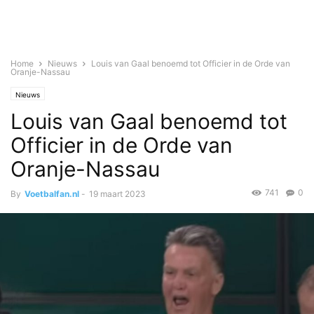
Home
Nieuws
Louis van Gaal benoemd tot Officier in de Orde van
Oranje-Nassau
Nieuws
Louis van Gaal benoemd tot
Officier in de Orde van
Oranje-Nassau
741
0
By
Voetbalfan.nl
-
19 maart 2023