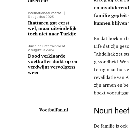
directeur
en invaliderend
Internationaal voetbal
familie gepleit
3 augustus 2023
Ihattaren gat eerst
kunnen blijven
wel, maar uiteindelijk
toch niet naar Turkije
En dat boek nu b
Life dat zijn gezo
Juice en Entertainment
2 augustus 2023
“Abdelhak zet st
Dood verklaarde
voetballer duikt op en
gezondheid. We z
verdwijnt vervolgens
terug naar huis e
weer
revalidatie van
zijn armen en ben
boekt vooruitgang
Nouri heef
Voetbalfan.nl
De familie is oo