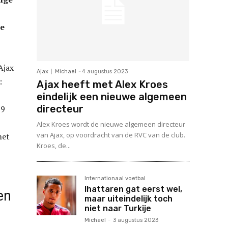
te
Ajax
Ajax
Michael
-
4 augustus 2023
:
Ajax heeft met Alex Kroes
eindelijk een nieuwe algemeen
directeur
19
Alex Kroes wordt de nieuwe algemeen directeur
van Ajax, op voordracht van de RVC van de club.
met
Kroes, de...
Internationaal voetbal
Ihattaren gat eerst wel,
en
maar uiteindelijk toch
niet naar Turkije
Michael
-
3 augustus 2023