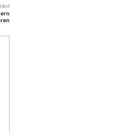
tikel
tern
oren