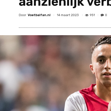
aanzienlijk ver
Door
Voetbalfan.nl
951
0
14 maart 2023