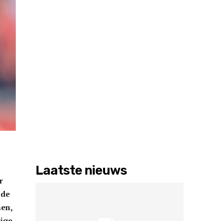
Laatste nieuws
r
 de
en,
tige