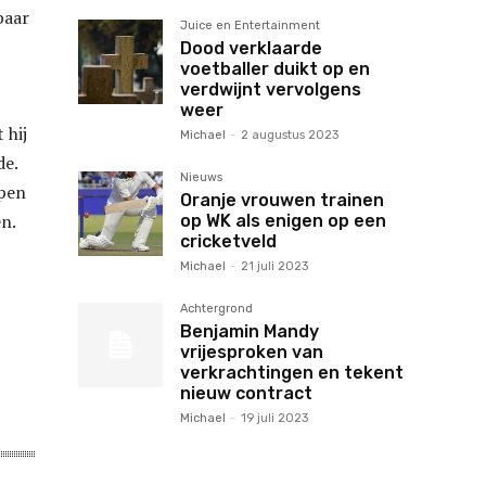
baar
Juice en Entertainment
Dood verklaarde
voetballer duikt op en
verdwijnt vervolgens
weer
 hij
Michael
-
2 augustus 2023
de.
Nieuws
ppen
Oranje vrouwen trainen
en.
op WK als enigen op een
cricketveld
Michael
-
21 juli 2023
Achtergrond
Benjamin Mandy
vrijesproken van
verkrachtingen en tekent
nieuw contract
Michael
-
19 juli 2023