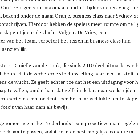
r.Om te zorgen voor maximaal comfort tijdens de reis vliegt he
 bekend onder de naam Oranje, business class naar Sydney, z
oorschrijven. Hierdoor hebben de spelers meer ruimte om te l
e slapen tijdens de vlucht. Volgens De Vries, een
r van het team, verbetert het reizen in business class hun
 aanzienlijk.
sters, Daniëlle van de Donk, die sinds 2010 deel uitmaakt van 
l, hoopt dat de verbeterde stoelopstelling haar in staat stelt 
dens de vlucht. Ze geeft echter toe dat het een uitdaging voor 
aap te vallen, omdat haar dat zelfs in de bus naar wedstrijden
herinnert zich een incident toen het haar wel lukte om te slap
foto’s van haar nam als bewijs.
 genomen neemt het Nederlands team proactieve maatregele
trek aan te passen, zodat ze in de best mogelijke conditie in