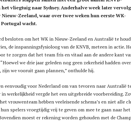
het vliegtuig naar Sydney. Anderhalve week later vervol
ar Nieuw-Zeeland, waar over twee weken hun eerste WK-
 Portugal wacht.
rd besloten om het WK in Nieuw-Zeeland en Australië te houd
ies, de inspanningsfysioloog van de KNVB, meteen in actie. He
oor te zorgen dat het team fris en vitaal aan de andere kant va
. “Hoewel we drie jaar geleden nog geen zekerheid hadden over
, zijn we vooruit gaan plannen,” onthulde hij.
ien eenvoudig voor Nederland om van tevoren naar Australië t
 in werkelijkheid vergde het een uitgebreide voorbereiding. Z
het vrouwenteam hebben veeleisende schema’s en niet alle cl
hun spelers vroegtijdig vrij te geven om mee te gaan naar het
 Bovendien moest er rekening worden gehouden met de Cham