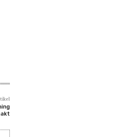
tikel
ning
aakt