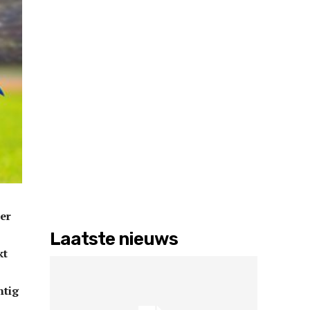
ver
Laatste nieuws
kt
ntig