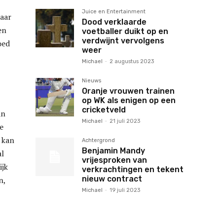
Juice en Entertainment
naar
Dood verklaarde
en
voetballer duikt op en
verdwijnt vervolgens
oed
weer
Michael
-
2 augustus 2023
Nieuws
Oranje vrouwen trainen
op WK als enigen op een
cricketveld
an
Michael
-
21 juli 2023
e
 kan
Achtergrond
Benjamin Mandy
al
vrijesproken van
ijk
verkrachtingen en tekent
nieuw contract
n,
Michael
-
19 juli 2023