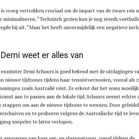
 is vroeg vertrekken cruciaal om de impact van de zware reis 
 minimaliseren. “Technisch gezien kun je nog steeds voetball
legde hij uit. “Maar het heeft onvermijdelijk een negatieve invl
 Demi weet er alles van
tennisster Demi Schuurs is goed bekend met de uitdagingen v
n nieuwe tijdzones tijdens haar tennistoernooien, vooral als z
mmingen zoals Australië reist. Ze erkent dat het soms moeilijk
nkomst aan te passen aan de lokale tijd. Schuurs neemt echter 
k stappen om aan de nieuwe tijdzone te wennen. Door geleidel
erschuiven en te proberen volgens de Australische tijd te leve
gang soepeler te laten verlopen.
t aanpassen van haar eet- en slaappatroon, zowel tijdens de