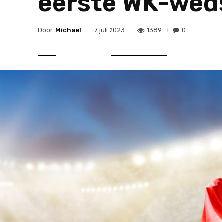
eerste WK-weds
Door
Michael
1389
0
7 juli 2023