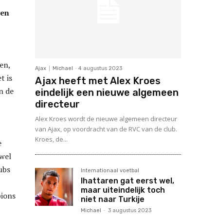
gen
en,
Ajax
Michael
-
4 augustus 2023
t is
Ajax heeft met Alex Kroes
n de
eindelijk een nieuwe algemeen
directeur
Alex Kroes wordt de nieuwe algemeen directeur
van Ajax, op voordracht van de RVC van de club.
Kroes, de...
e
owel
ubs
Internationaal voetbal
Ihattaren gat eerst wel,
maar uiteindelijk toch
pions
niet naar Turkije
Michael
-
3 augustus 2023