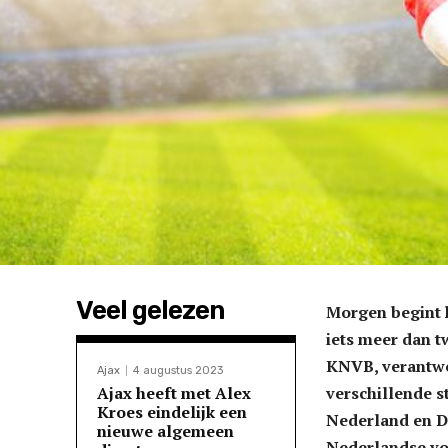
Veel gelezen
Morgen begint h
iets meer dan t
KNVB, verantwoo
Ajax
4 augustus 2023
Ajax heeft met Alex
verschillende s
Kroes eindelijk een
Nederland en Do
nieuwe algemeen
Nederlandse vo