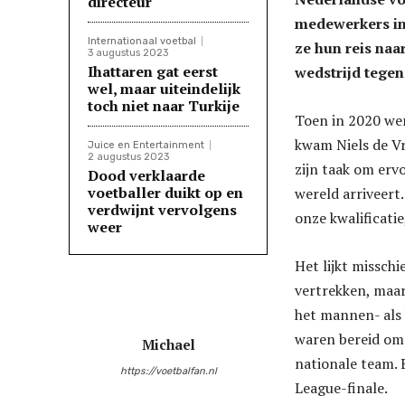
directeur
medewerkers in 
Internationaal voetbal
ze hun reis na
3 augustus 2023
Ihattaren gat eerst
wedstrijd tegen
wel, maar uiteindelijk
toch niet naar Turkije
Toen in 2020 we
kwam Niels de Vr
Juice en Entertainment
2 augustus 2023
zijn taak om erv
Dood verklaarde
voetballer duikt op en
wereld arriveert
verdwijnt vervolgens
onze kwalificatie
weer
Het lijkt missch
vertrekken, maar
het mannen- als 
waren bereid om 
Michael
nationale team.
https://voetbalfan.nl
League-finale.