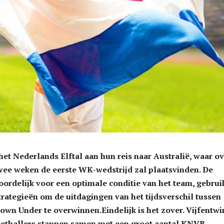
et Nederlands Elftal aan hun reis naar Australië, waar o
wee weken de eerste WK-wedstrijd zal plaatsvinden. De
rdelijk voor een optimale conditie van het team, gebrui
trategieën om de uitdagingen van het tijdsverschil tussen
wn Under te overwinnen.Eindelijk is het zover. Vijfentwi
etballers stappen samen met een groot aantal KNVB-