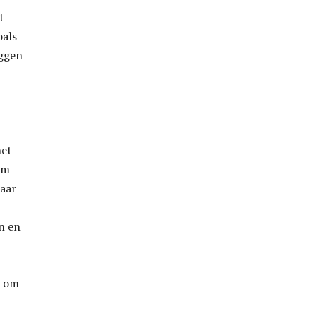
t
oals
iggen
het
om
haar
en en
n om