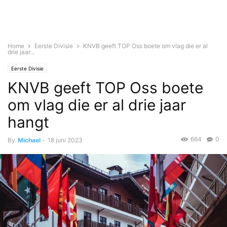
Home
Eerste Divisie
KNVB geeft TOP Oss boete om vlag die er al
drie jaar...
Eerste Divisie
KNVB geeft TOP Oss boete
om vlag die er al drie jaar
hangt
664
0
By
Michael
-
18 juni 2023