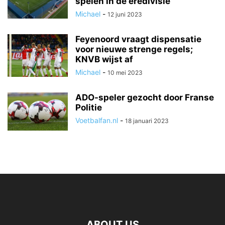
spelen in de eredivisie
Michael
-
12 juni 2023
Feyenoord vraagt dispensatie
voor nieuwe strenge regels;
KNVB wijst af
Michael
-
10 mei 2023
ADO-speler gezocht door Franse
Politie
Voetbalfan.nl
-
18 januari 2023
ABOUT US