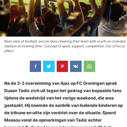
Rear view of football, soccer fans cheering their team with scarfs at crowded
stadium at evening time. Concept of sport, support, competition. Out of focus
effect
Na de 3-2 overwinning van Ajax op FC Groningen sprak
Dusan Tadic zich uit tegen het gedrag van bepaalde fans
tijdens de wedstrijd van het vorige weekend, die was
gestaakt. Hij noemde de aanblik van huilende kinderen op
de tribune en uitte zijn verdriet over de situatie. Sjoerd
Mossou vond de opmerkingen van Tadic echter