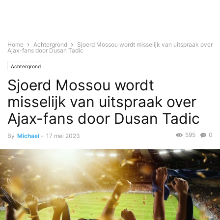
Home
Achtergrond
Sjoerd Mossou wordt misselijk van uitspraak over
Ajax-fans door Dusan Tadic
Achtergrond
Sjoerd Mossou wordt
misselijk van uitspraak over
Ajax-fans door Dusan Tadic
595
0
By
Michael
-
17 mei 2023