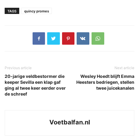
TAGS
quincy promes
Previous article
Next article
20-jarige veldbestormer die
Wesley Hoedt blijft Emma
keeper Sevilla een klap gaf
Heesters bedriegen, stellen
ging al twee keer eerder over
twee juicekanalen
de schreef
Voetbalfan.nl