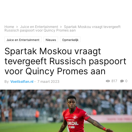
Home
Juice en Entertainment
Spartak Moskou vraagt tevergeeft
Russisch paspoort voor Quincy Promes aan
Juice en Entertainment
Nieuws
Opmerkelijk
Spartak Moskou vraagt
tevergeeft Russisch paspoort
voor Quincy Promes aan
817
0
By
Voetbalfan.nl
-
7 maart 2023